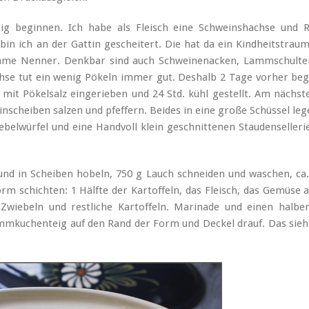
g beginnen. Ich habe als Fleisch eine Schweinshachse und R
in ich an der Gattin gescheitert. Die hat da ein Kindheitstrau
same Nenner. Denkbar sind auch Schweinenacken, Lammschulte
e tut ein wenig Pökeln immer gut. Deshalb 2 Tage vorher beg
e mit Pökelsalz eingerieben und 24 Std. kühl gestellt. Am nächs
nscheiben salzen und pfeffern. Beides in eine große Schüssel leg
ebelwürfel und eine Handvoll klein geschnittenen Staudenselleri
 und in Scheiben hobeln, 750 g Lauch schneiden und waschen, ca
rm schichten: 1 Hälfte der Kartoffeln, das Fleisch, das Gemüse 
wiebeln und restliche Kartoffeln. Marinade und einen halben
ammkuchenteig auf den Rand der Form und Deckel drauf. Das sieh