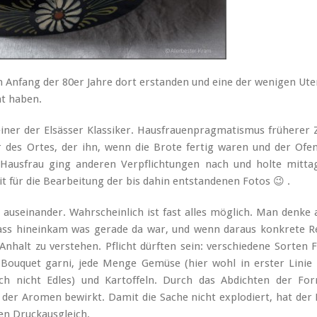
nn Anfang der 80er Jahre dort erstanden und eine der wenigen Ute
nt haben.
ner der Elsässer Klassiker. Hausfrauenpragmatismus früherer Z
 des Ortes, der ihn, wenn die Brote fertig waren und der Ofen
ie Hausfrau ging anderen Verpflichtungen nach und holte mitta
it für die Bearbeitung der bis dahin entstandenen Fotos 😉 .
auseinander. Wahrscheinlich ist fast alles möglich. Man denke 
ass hineinkam was gerade da war, und wenn daraus konkrete R
 Anhalt zu verstehen. Pflicht dürften sein: verschiedene Sorten F
 Bouquet garni, jede Menge Gemüse (hier wohl in erster Linie 
uch nicht Edles) und Kartoffeln. Durch das Abdichten der Fo
der Aromen bewirkt. Damit die Sache nicht explodiert, hat der 
en Druckausgleich.