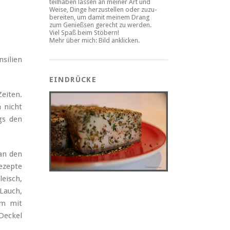
teilhaben lassen an meiner Art und
Weise, Dinge herzustellen oder zuzu-
bereiten, um damit meinem Drang
zum Genießsen gerecht zu werden.
Viel Spaß beim Stöbern!
Mehr über mich: Bild anklicken.
nsilien
EINDRÜCKE
eiten.
 nicht
gs den
an den
ezepte
leisch,
Lauch,
rm mit
Deckel