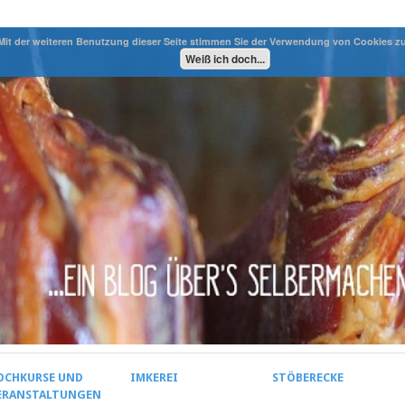
Mit der weiteren Benutzung dieser Seite stimmen Sie der Verwendung von Cookies z
Weiß ich doch...
OCHKURSE UND
IMKEREI
STÖBERECKE
ERANSTALTUNGEN