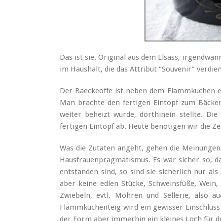
Das ist sie. Original aus dem Elsass, irgendwa
im Haushalt, die das Attribut “Souvenir” verdie
Der Baeckeoffe ist neben dem Flammkuchen ei
Man brachte den fertigen Eintopf zum Bäcker
weiter beheizt wurde, dorthinein stellte. D
fertigen Eintopf ab. Heute benötigen wir die Ze
Was die Zutaten angeht, gehen die Meinungen 
Hausfrauenpragmatismus. Es war sicher so, d
entstanden sind, so sind sie sicherlich nur als
aber keine edlen Stücke, Schweinsfüße, Wein,
Zwiebeln, evtl. Möhren und Sellerie, also a
Flammkuchenteig wird ein gewisser Einschluss 
der Form aber immerhin ein kleines Loch für d