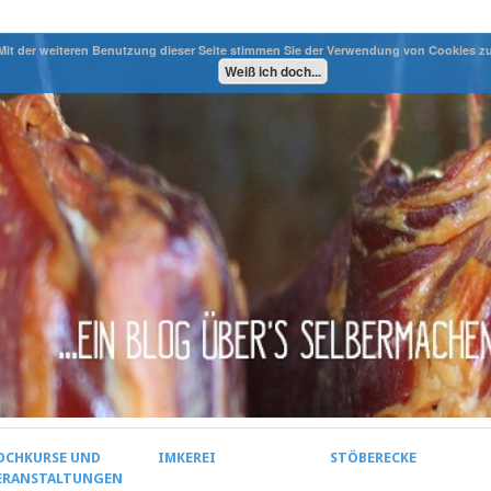
Mit der weiteren Benutzung dieser Seite stimmen Sie der Verwendung von Cookies z
Weiß ich doch...
OCHKURSE UND
IMKEREI
STÖBERECKE
ERANSTALTUNGEN