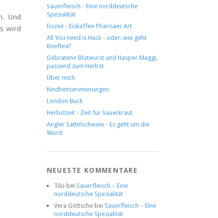
Sauerfleisch - Eine norddeutsche
Spezialität
n. Und
Eiszeit - Eiskaffee Pharisäer Art
es wird
All You need is Hack - oder: wie geht
Beeftea?
Gebratene Blutwurst und Hasper Maggi,
passend zum Herbst
Über mich
Kindheitserinnerungen
London Buck
Herbstzeit - Zeit für Sauerkraut
Angler Sattelschwein - Es geht um die
Wurst
NEUESTE KOMMENTARE
Tilo
bei
Sauerfleisch – Eine
norddeutsche Spezialität
Vera Göttsche
bei
Sauerfleisch – Eine
norddeutsche Spezialität