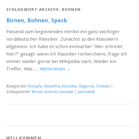
SCHLAGWORT-ARCHIVE:
BOHNEN
Birnen, Bohnen, Speck
Passend zum beginnenden Herbst ein ganz wichtiger
norddeutscher Klassiker. Zunächst zu den Klassikern
allgemein. Ich habe es schon einmal bei “Wer schreibt
hier?” gesagt: wenn ich Klassiker recherchiere, frage ich
immer wieder gerne bei Wikipedia nach. Wieder ein
Treffer. Was …
Weiterlesen
→
Kategorien:
Eintöpfe
,
Glutenfrei
,
Klassiker
,
Regional
,
Schwein
|
Schlagwörter:
Birnen
,
Bohnen
,
Kasseler
|
permalink
WILLKOMMEN