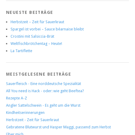
NEUESTE BEITRÄGE
Herbstzeit – Zeit für Sauerkraut
Spargel ist vorbei – Sauce béarnaise bleibt
Crostini mit Salsiccia-Brät
Weltfischbrötchentag – Heute!
La Tartiflette
MEISTGELESENE BEITRÄGE
Sauerfleisch - Eine norddeutsche Spezialität
All You need is Hack - oder: wie geht Beeftea?
Rezepte A-Z
Angler Sattelschwein - Es geht um die Wurst
Kindheitserinnerungen
Herbstzeit - Zeit für Sauerkraut
Gebratene Blutwurst und Hasper Maggi, passend zum Herbst
Über mich